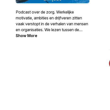
Podcast over de zorg. Werkelijke
motivatie, ambities en drijfveren zitten
vaak verstopt in de verhalen van mensen
en organisaties. We lezen tussen de
regels door, maken onderscheid in hoofd-
Show More
en bijzaak. We zien verschil in korte en
lange termijn. Door écht connectie te
maken, markeren we de essentie uit
iemands verhaal. #markmyday gaat over
de verhalen die de gezondheidszorg
markeren. Voor artsen, verpleegkundigen,
medisch specialisten, zorgmanagers;
eigenlijk alle zorgprofessionals.
De podcast van BKV over onderwerpen
in de zorg die je bezighouden.