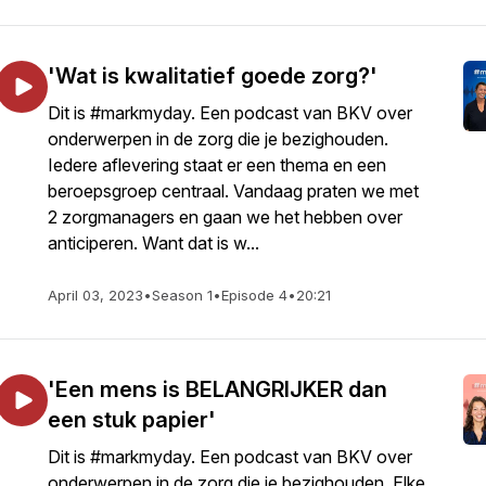
'Wat is kwalitatief goede zorg?'
Dit is #markmyday. Een podcast van BKV over
onderwerpen in de zorg die je bezighouden.
Iedere aflevering staat er een thema en een
beroepsgroep centraal. Vandaag praten we met
2 zorgmanagers en gaan we het hebben over
anticiperen. Want dat is w...
April 03, 2023
•
Season 1
•
Episode 4
•
20:21
'Een mens is BELANGRIJKER dan
een stuk papier'
Dit is #markmyday. Een podcast van BKV over
onderwerpen in de zorg die je bezighouden. Elke