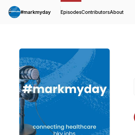
#markmyday
Episodes
Contributors
About