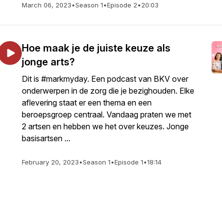
March 06, 2023
•
Season 1
•
Episode 2
•
20:03
Hoe maak je de juiste keuze als
jonge arts?
Dit is #markmyday. Een podcast van BKV over
onderwerpen in de zorg die je bezighouden. Elke
aflevering staat er een thema en een
beroepsgroep centraal. Vandaag praten we met
2 artsen en hebben we het over keuzes. Jonge
basisartsen ...
February 20, 2023
•
Season 1
•
Episode 1
•
18:14