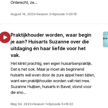
Onterecht, ze...
August 14, 2023
•
Season 2
•
Episode 1
•
20:19
Praktijkhouder worden, waar begin
je aan? Huisarts Suzanne over die
uitdaging én haar liefde voor het
vak.
Het klinkt prachtig, een eigen huisartsenpraktijk.
Dat is het ook. Maar je moet als beginnend
huisarts wél even door de zure appel heen bijten,
want een praktijkhouder worden valt niet mee.
Suzanne Huijben, huisarts in Bavel, stond voor
die eno...
May 04, 2023
•
Season 1
•
Episode 5
•
16:22