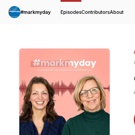
#markmyday
Episodes
Contributors
About