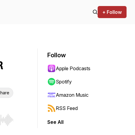
+ Follow
Follow
R
Apple Podcasts
Spotify
hare
Amazon Music
RSS Feed
See All
r end. Hold shift to jump forward or backward.