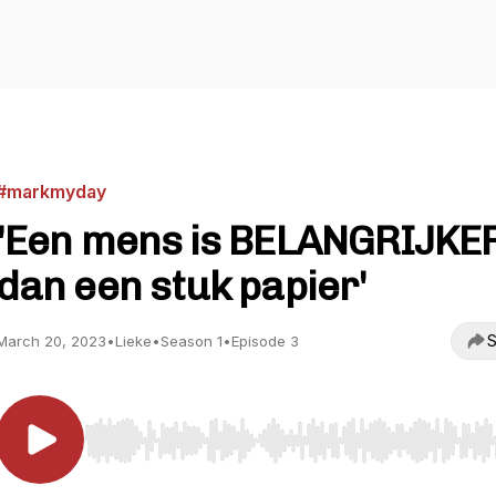
#markmyday
'Een mens is BELANGRIJKE
dan een stuk papier'
S
March 20, 2023
•
Lieke
•
Season 1
•
Episode 3
Use Left/Right to seek, Home/End to jump to start o