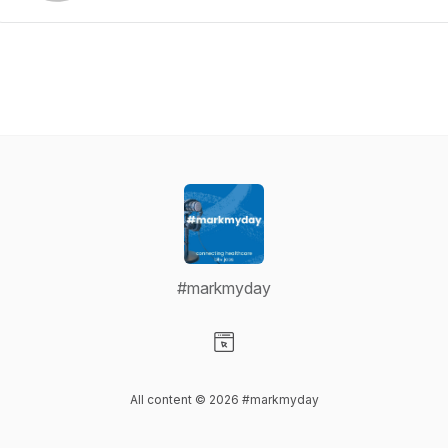
#markmyday
Visit our Website page
All content © 2026 #markmyday