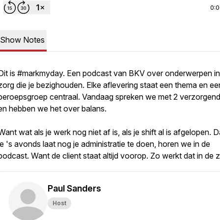
0:
Show Notes
Dit is #markmyday. Een podcast van BKV over onderwerpen in
zorg die je bezighouden. Elke aflevering staat een thema en ee
beroepsgroep centraal. Vandaag spreken we met 2 verzorgen
en hebben we het over balans.
Want wat als je werk nog niet af is, als je shift al is afgelopen. D
je 's avonds laat nog je administratie te doen, horen we in de
podcast. Want de client staat altijd voorop. Zo werkt dat in de 
Paul Sanders
Host